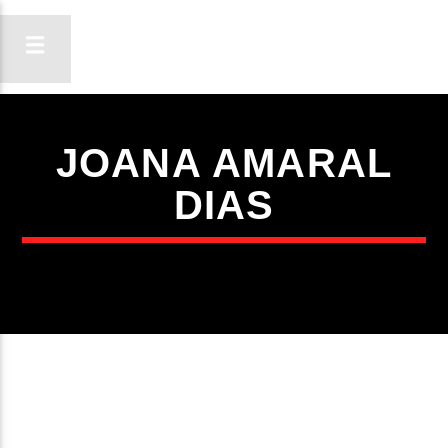
JOANA AMARAL
ON FM
DIAS
LIGA-TE