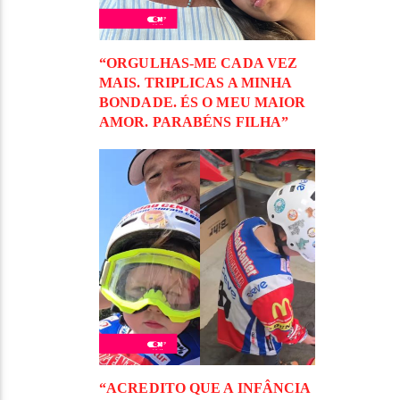
“ORGULHAS-ME CADA VEZ
MAIS. TRIPLICAS A MINHA
BONDADE. ÉS O MEU MAIOR
AMOR. PARABÉNS FILHA”
“ACREDITO QUE A INFÂNCIA