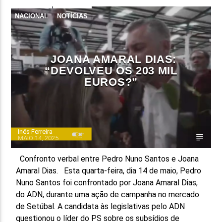
NACIONAL
NOTÍCIAS
FAIXA ATUAL
TÍTULO
ARTISTA
JOANA AMARAL DIAS:
“DEVOLVEU OS 203 MIL
EUROS?”
ON FM
Inês Ferreira
MAIO 14, 2025
Confronto verbal entre Pedro Nuno Santos e Joana
Amaral Dias. Esta quarta-feira, dia 14 de maio, Pedro
Nuno Santos foi confrontado por Joana Amaral Dias,
do ADN, durante uma ação de campanha no mercado
de Setúbal. A candidata às legislativas pelo ADN
questionou o líder do PS sobre os subsídios de