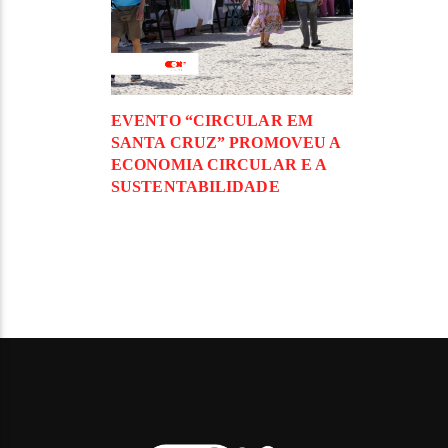
EVENTO “CIRCULAR EM
SANTA CRUZ” PROMOVEU A
ECONOMIA CIRCULAR E A
SUSTENTABILIDADE