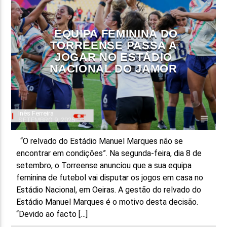
FAIXA ATUAL
EQUIPA FEMININA DO
TÍTULO
TORREENSE PASSA A
ARTISTA
JOGAR NO ESTÁDIO
NACIONAL DO JAMOR
Inês Ferreira
SETEMBRO 9, 2025
ON FM
“O relvado do Estádio Manuel Marques não se
encontrar em condições”. Na segunda-feira, dia 8 de
setembro, o Torreense anunciou que a sua equipa
feminina de futebol vai disputar os jogos em casa no
Estádio Nacional, em Oeiras. A gestão do relvado do
Estádio Manuel Marques é o motivo desta decisão.
“Devido ao facto […]