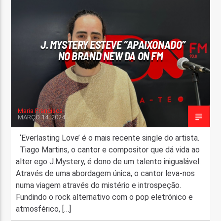
FAIXA ATUAL
TÍTULO
J. MYSTERY ESTEVE “APAIXONADO”
ARTISTA
NO BRAND NEW DA ON FM
Maria Francisca
MARÇO 14, 2024
ON FM
‘Everlasting Love’ é o mais recente single do artista.
Tiago Martins, o cantor e compositor que dá vida ao
alter ego J.Mystery, é dono de um talento inigualável.
Através de uma abordagem única, o cantor leva-nos
numa viagem através do mistério e introspeção.
Fundindo o rock alternativo com o pop eletrónico e
atmosférico, […]