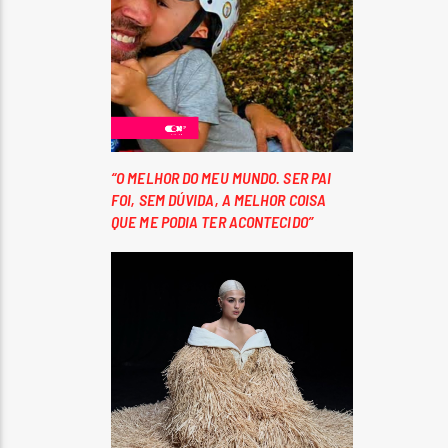
“O MELHOR DO MEU MUNDO. SER PAI
FOI, SEM DÚVIDA, A MELHOR COISA
QUE ME PODIA TER ACONTECIDO”