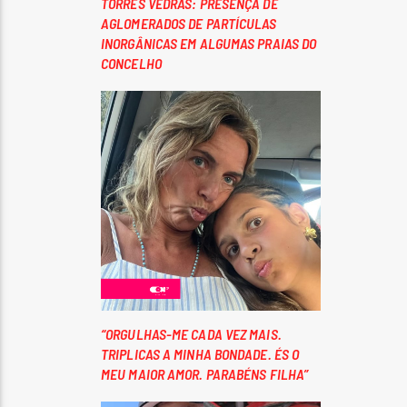
TORRES VEDRAS: PRESENÇA DE
AGLOMERADOS DE PARTÍCULAS
INORGÂNICAS EM ALGUMAS PRAIAS DO
CONCELHO
“ORGULHAS-ME CADA VEZ MAIS.
TRIPLICAS A MINHA BONDADE. ÉS O
MEU MAIOR AMOR. PARABÉNS FILHA”