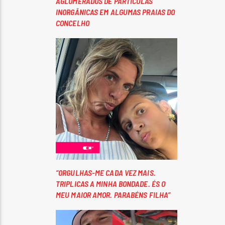
AGLOMERADOS DE PARTÍCULAS
INORGÂNICAS EM ALGUMAS PRAIAS DO
CONCELHO
“ORGULHAS-ME CADA VEZ MAIS.
TRIPLICAS A MINHA BONDADE. ÉS O
MEU MAIOR AMOR. PARABÉNS FILHA”