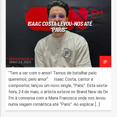
FAIXA ATUAL
TÍTULO
ISAAC COSTA LEVOU-NOS ATÉ
ARTISTA
“PARIS”
Maria Francisca
MAIO 24, 2024
ON FM
“Tem a ver com o amor! Temos de batalhar pelo
queremos, pelo amor“. Isaac Costa, cantor e
compositor, lançou um novo single, “Paris”. Esta sexta-
feira, 24 de maio, o artista esteve no Brand New da On
Fm à conversa com a Maria Francisca onde nos levou
numa viagem romântica até “Paris”. Ao explicar […]