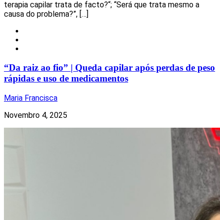
terapia capilar trata de facto?“; “Será que trata mesmo a
causa do problema?”, […]
Local
Notícias
Torres Vedras
“Da raiz ao fio” | Queda capilar após perdas de peso
rápidas e uso de medicamentos
Maria Francisca
Novembro 4, 2025