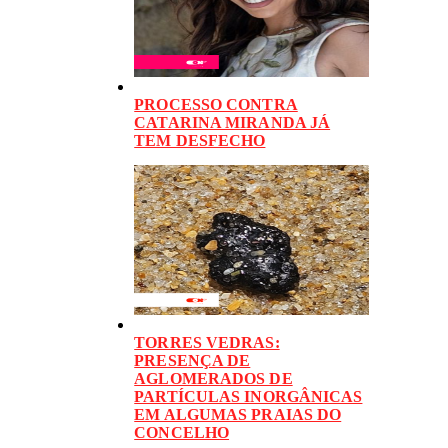
PROCESSO CONTRA
CATARINA MIRANDA JÁ
TEM DESFECHO
TORRES VEDRAS:
PRESENÇA DE
AGLOMERADOS DE
PARTÍCULAS INORGÂNICAS
EM ALGUMAS PRAIAS DO
CONCELHO