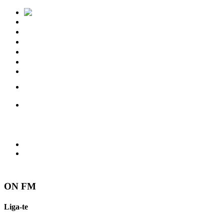
Notícias
Eventos
Vídeos
Torres Vedras
Contactos
ON FM
Liga-te