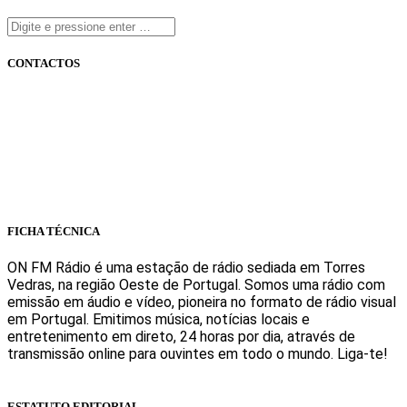
CONTACTOS
onfm.pt
261 322 318
geral@onfm.pt
Rua Ana Maria Bastos, Bloco 1, Lojas 7 e 8 - Torres Vedras
FICHA TÉCNICA
ON FM Rádio é uma estação de rádio sediada em Torres
Vedras, na região Oeste de Portugal. Somos uma rádio com
emissão em áudio e vídeo, pioneira no formato de rádio visual
em Portugal. Emitimos música, notícias locais e
entretenimento em direto, 24 horas por dia, através de
transmissão online para ouvintes em todo o mundo. Liga-te!
Sabe mais
ESTATUTO EDITORIAL