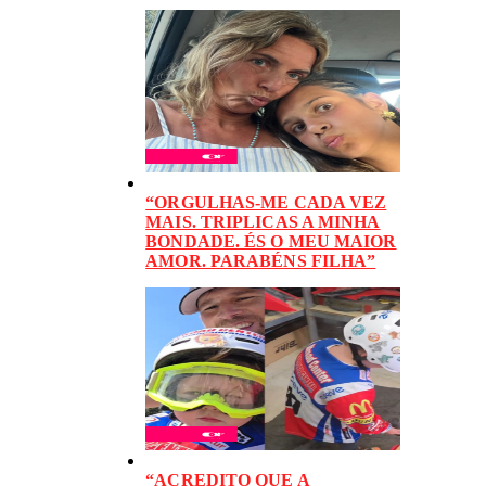
“ORGULHAS-ME CADA VEZ
MAIS. TRIPLICAS A MINHA
BONDADE. ÉS O MEU MAIOR
AMOR. PARABÉNS FILHA”
“ACREDITO QUE A