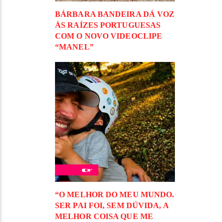
BÁRBARA BANDEIRA DÁ VOZ
ÀS RAÍZES PORTUGUESAS
COM O NOVO VIDEOCLIPE
“MANEL”
“O MELHOR DO MEU MUNDO.
SER PAI FOI, SEM DÚVIDA, A
MELHOR COISA QUE ME