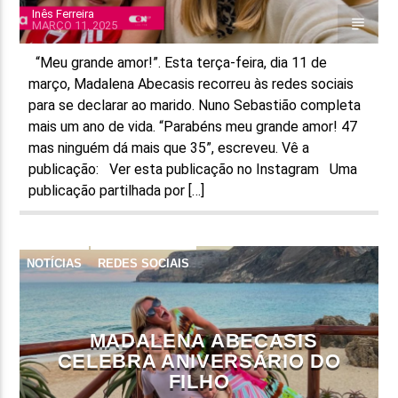
Inês Ferreira
MARÇO 11, 2025
“Meu grande amor!”. Esta terça-feira, dia 11 de
março, Madalena Abecasis recorreu às redes sociais
para se declarar ao marido. Nuno Sebastião completa
mais um ano de vida. “Parabéns meu grande amor! 47
mas ninguém dá mais que 35”, escreveu. Vê a
publicação: Ver esta publicação no Instagram Uma
publicação partilhada por […]
NOTÍCIAS
REDES SOCIAIS
MADALENA ABECASIS
CELEBRA ANIVERSÁRIO DO
FILHO