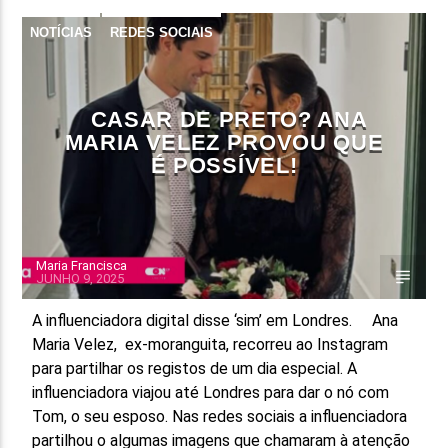
NOTÍCIAS
REDES SOCIAIS
CASAR DE PRETO? ANA
MARIA VELEZ PROVOU QUE
É POSSÍVEL!
Maria Francisca
JUNHO 9, 2025
A influenciadora digital disse ‘sim’ em Londres. Ana
Maria Velez, ex-moranguita, recorreu ao Instagram
para partilhar os registos de um dia especial. A
influenciadora viajou até Londres para dar o nó com
Tom, o seu esposo. Nas redes sociais a influenciadora
partilhou o algumas imagens que chamaram à atenção