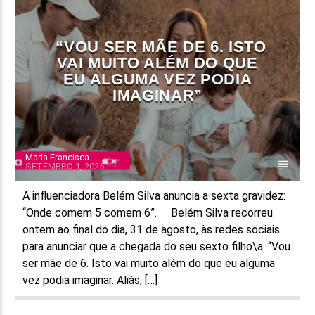
FAIXA ATUAL
“VOU SER MÃE DE 6. ISTO
TÍTULO
VAI MUITO ALÉM DO QUE
ARTISTA
EU ALGUMA VEZ PODIA
IMAGINAR”
Maria Francisca
SETEMBRO 1, 2025
ON FM
A influenciadora Belém Silva anuncia a sexta gravidez:
“Onde comem 5 comem 6”. Belém Silva recorreu
ontem ao final do dia, 31 de agosto, às redes sociais
para anunciar que a chegada do seu sexto filho\a. “Vou
ser mãe de 6. Isto vai muito além do que eu alguma
vez podia imaginar. Aliás, […]