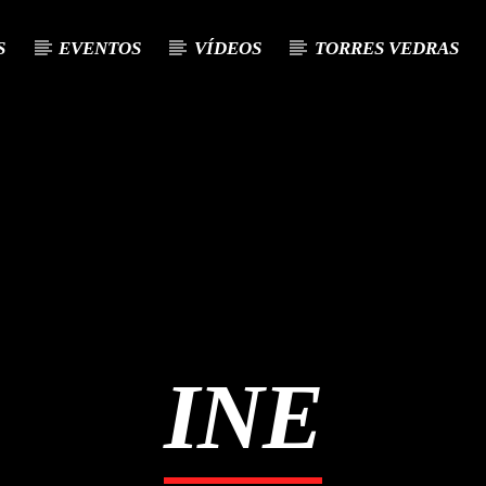
S
EVENTOS
VÍDEOS
TORRES VEDRAS
TUAL
LO
A
INE