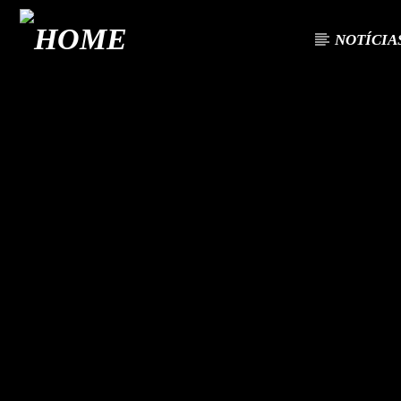
NOTÍCIA
FAIXA A
ON FM
TÍTU
LIGA-TE
ARTIST