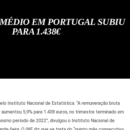
 MÉDIO EM PORTUGAL SUBIU
PARA 1.438€
o Instituto Nacional de Estatística. “A remuneração bruta
r aumentou 5,9% para 1.438 euros, no trimestre terminado em
smo período de 2022″, divulgou o Instituto Nacional de
unda-feira. O INE diz que se trata do “quinto mês consecutivo