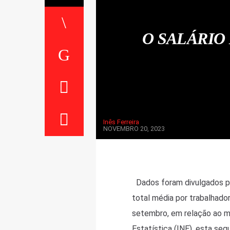
O SALÁRIO
Inês Ferreira
NOVEMBRO 20, 2023
Dados foram divulgados pel
total média por trabalhado
setembro, em relação ao me
Estatística (INE), esta seg