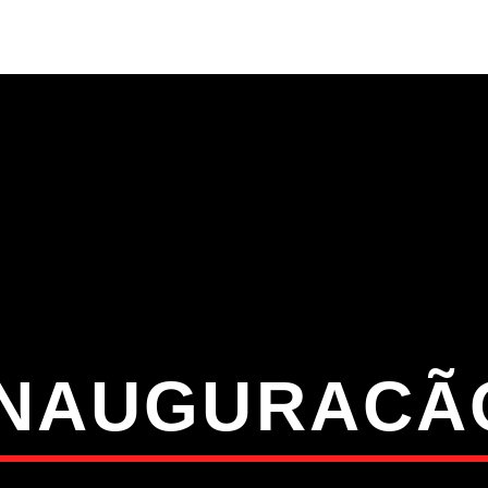
S
VÍDEOS
TORRES VEDRAS
CONT
ATUAL
ULO
TA
INAUGURACÃ