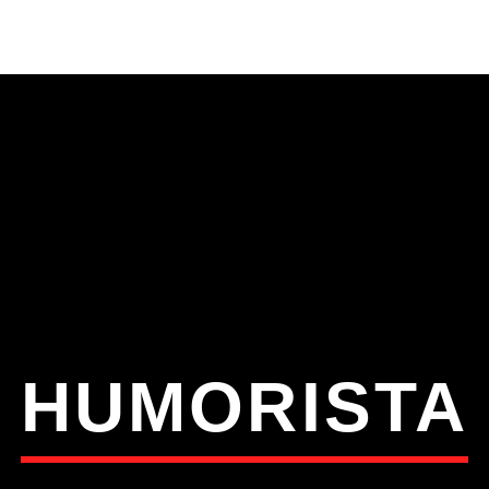
S
VÍDEOS
TORRES VEDRAS
CONT
ATUAL
ULO
TA
HUMORISTA