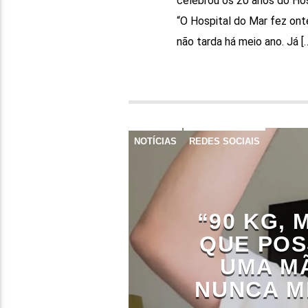
celebrou os 20 anos do Hos
“O Hospital do Mar fez ont
não tarda há meio ano. Já [
NOTÍCIAS
REDES SOCIAIS
“90 KG, 
QUE POS
UMA M
NUNCA M