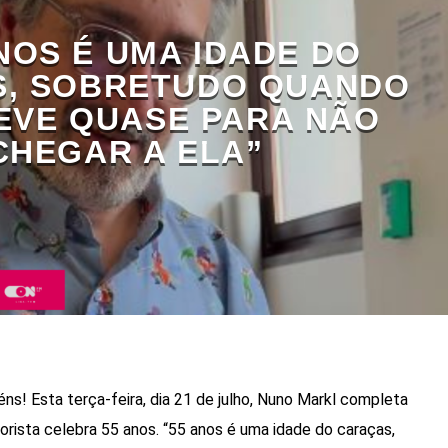
NOS É UMA IDADE DO
, SOBRETUDO QUANDO
EVE QUASE PARA NÃO
CHEGAR A ELA”
s! Esta terça-feira, dia 21 de julho, Nuno Markl completa
orista celebra 55 anos. “55 anos é uma idade do caraças,