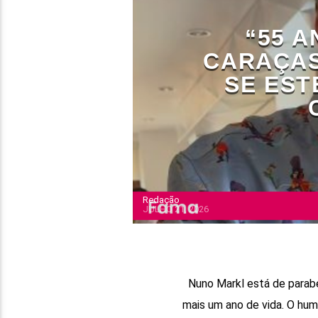
“55 A
CARAÇAS
SE EST
Redação
JULHO 21, 2026
Nuno Markl está de parabén
mais um ano de vida. O hum