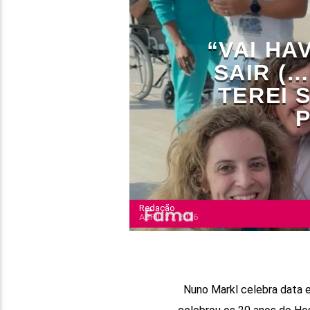
“VAI H
SAIR (
TEREI 
Redação
ABRIL 27, 2026
Nuno Markl celebra data es