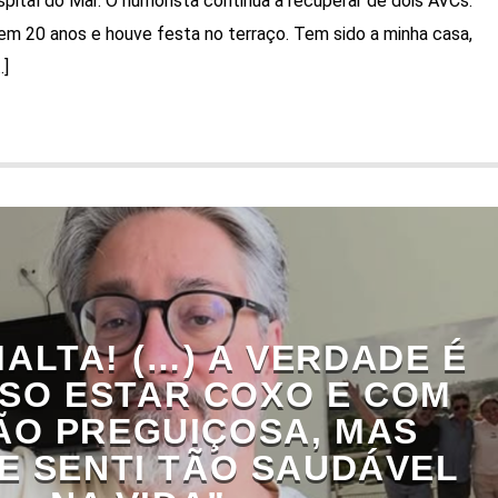
pital do Mar. O humorista continua a recuperar de dois AVCs.
em 20 anos e houve festa no terraço. Tem sido a minha casa,
…]
MALTA! (…) A VERDADE É
SO ESTAR COXO E COM
ÃO PREGUIÇOSA, MAS
E SENTI TÃO SAUDÁVEL