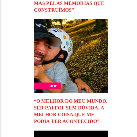
MAS PELAS MEMÓRIAS QUE
CONSTRUÍMOS”
“O MELHOR DO MEU MUNDO.
SER PAI FOI, SEM DÚVIDA, A
MELHOR COISA QUE ME
PODIA TER ACONTECIDO”