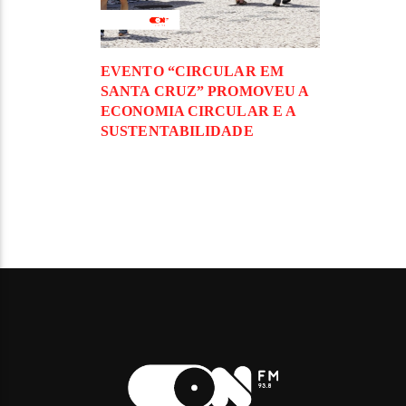
EVENTO “CIRCULAR EM
SANTA CRUZ” PROMOVEU A
ECONOMIA CIRCULAR E A
SUSTENTABILIDADE