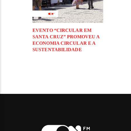
EVENTO “CIRCULAR EM
SANTA CRUZ” PROMOVEU A
ECONOMIA CIRCULAR E A
SUSTENTABILIDADE