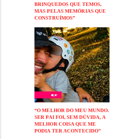
BRINQUEDOS QUE TEMOS,
MAS PELAS MEMÓRIAS QUE
CONSTRUÍMOS”
“O MELHOR DO MEU MUNDO.
SER PAI FOI, SEM DÚVIDA, A
MELHOR COISA QUE ME
PODIA TER ACONTECIDO”