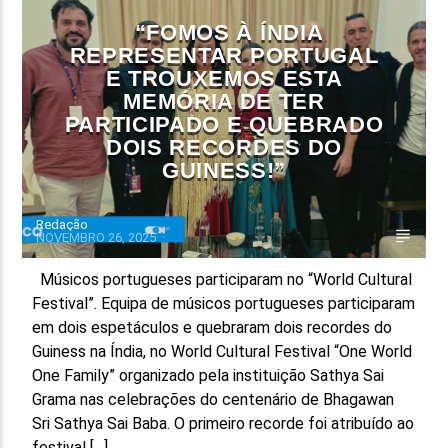
“FOMOS À ÍNDIA
FAIXA ATUAL
REPRESENTAR PORTUGAL
TÍTULO
E TROUXEMOS ESTA
ARTISTA
MEMÓRIA DE TER
PARTICIPADO E QUEBRADO
DOIS RECORDES DO
GUINESS!”
Redação
NOVEMBRO 26, 2025
ON FM
Músicos portugueses participaram no “World Cultural
Festival”. Equipa de músicos portugueses participaram
em dois espetáculos e quebraram dois recordes do
Guiness na Índia, no World Cultural Festival “One World
One Family” organizado pela instituição Sathya Sai
Grama nas celebrações do centenário de Bhagawan
Sri Sathya Sai Baba. O primeiro recorde foi atribuído ao
festival […]