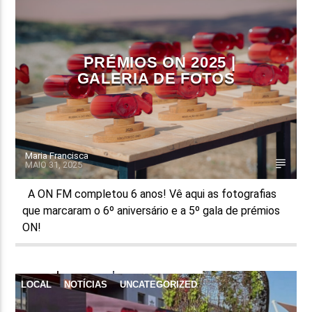
FAIXA ATUAL
TÍTULO
PRÉMIOS ON 2025 |
ARTISTA
GALERIA DE FOTOS
Maria Francisca
MAIO 31, 2025
ON FM
A ON FM completou 6 anos! Vê aqui as fotografias
que marcaram o 6º aniversário e a 5º gala de prémios
ON!
LOCAL
NOTÍCIAS
UNCATEGORIZED