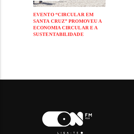
EVENTO “CIRCULAR EM
SANTA CRUZ” PROMOVEU A
ECONOMIA CIRCULAR E A
SUSTENTABILIDADE