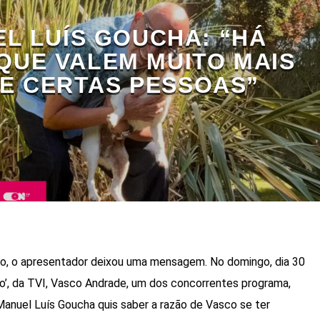
L LUÍS GOUCHA: “HÁ
 QUE VALEM MUITO MAIS
E CERTAS PESSOAS”
co, o apresentador deixou uma mensagem. No domingo, dia 30
o’, da TVI, Vasco Andrade, um dos concorrentes programa,
anuel Luís Goucha quis saber a razão de Vasco se ter