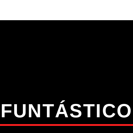
S
VÍDEOS
TORRES VEDRAS
CONT
ATUAL
ULO
TA
‘FUNTÁSTICO