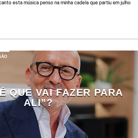
anto esta música penso na minha cadela que partiu em julho
SÃO
É QUE VAI FAZER PARA
ALI”?