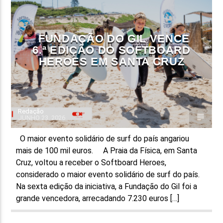
FAIXA ATUAL
TÍTULO
FUNDAÇÃO DO GIL VENCE
ARTISTA
6.ª EDIÇÃO DO SOFTBOARD
HEROES EM SANTA CRUZ
Redação
JUNHO 23, 2026
ON FM
O maior evento solidário de surf do país angariou
mais de 100 mil euros. A Praia da Física, em Santa
Cruz, voltou a receber o Softboard Heroes,
considerado o maior evento solidário de surf do país.
Na sexta edição da iniciativa, a Fundação do Gil foi a
grande vencedora, arrecadando 7.230 euros […]