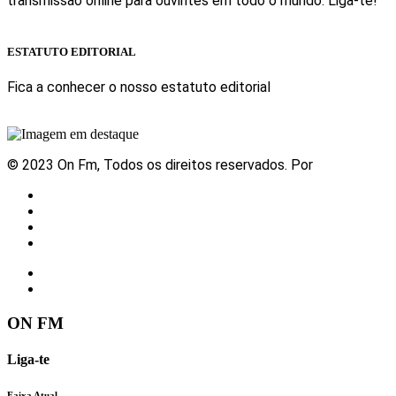
transmissão online para ouvintes em todo o mundo. Liga-te!
Sabe mais
ESTATUTO EDITORIAL
Fica a conhecer o nosso estatuto editorial
Sabe mais
© 2023 On Fm, Todos os direitos reservados. Por
Slingshot
Notícias
Eventos
Vídeos
Contactos
ON FM
Liga-te
Faixa Atual