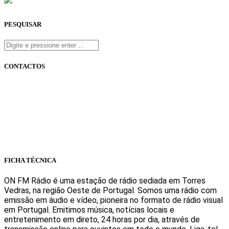
PESQUISAR
CONTACTOS
onfm.pt
261 322 318
geral@onfm.pt
Rua Ana Maria Bastos, Bloco 1, Lojas 7 e 8 - Torres Vedras
FICHA TÉCNICA
ON FM Rádio é uma estação de rádio sediada em Torres
Vedras, na região Oeste de Portugal. Somos uma rádio com
emissão em áudio e vídeo, pioneira no formato de rádio visual
em Portugal. Emitimos música, notícias locais e
entretenimento em direto, 24 horas por dia, através de