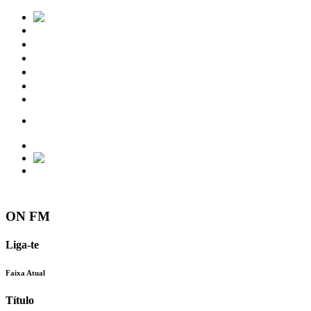
Notícias
Eventos
Vídeos
Torres Vedras
Contactos
ON FM
Liga-te
Faixa Atual
Título