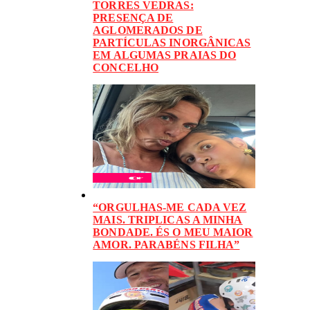
TORRES VEDRAS:
PRESENÇA DE
AGLOMERADOS DE
PARTÍCULAS INORGÂNICAS
EM ALGUMAS PRAIAS DO
CONCELHO
“ORGULHAS-ME CADA VEZ
MAIS. TRIPLICAS A MINHA
BONDADE. ÉS O MEU MAIOR
AMOR. PARABÉNS FILHA”