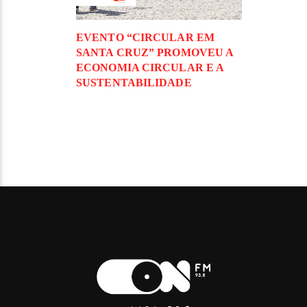
EVENTO “CIRCULAR EM
SANTA CRUZ” PROMOVEU A
ECONOMIA CIRCULAR E A
SUSTENTABILIDADE