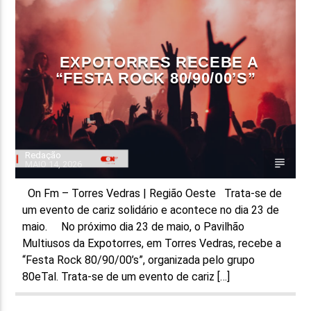
FAIXA ATUAL
TÍTULO
EXPOTORRES RECEBE A
ARTISTA
“FESTA ROCK 80/90/00’S”
Redação
MAIO 14, 2026
ON FM
On Fm – Torres Vedras | Região Oeste Trata-se de
um evento de cariz solidário e acontece no dia 23 de
maio. No próximo dia 23 de maio, o Pavilhão
Multiusos da Expotorres, em Torres Vedras, recebe a
“Festa Rock 80/90/00’s”, organizada pelo grupo
80eTal. Trata-se de um evento de cariz […]