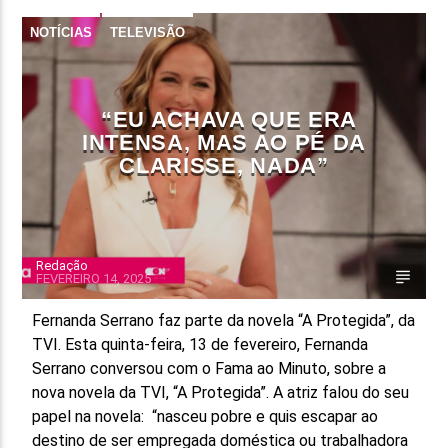
NOTÍCIAS
TELEVISÃO
FAIXA ATUAL
TÍTULO
ARTISTA
“EU ACHAVA QUE ERA
INTENSA, MAS AO PÉ DA
CLARISSE, NADA”
ON FM
Redação
FEVEREIRO 14, 2025
Fernanda Serrano faz parte da novela “A Protegida”, da
TVI. Esta quinta-feira, 13 de fevereiro, Fernanda
Serrano conversou com o Fama ao Minuto, sobre a
nova novela da TVI, “A Protegida”. A atriz falou do seu
papel na novela: “nasceu pobre e quis escapar ao
destino de ser empregada doméstica ou trabalhadora