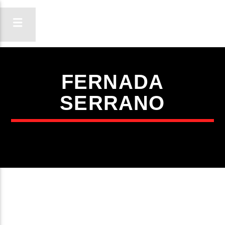
FERNADA
ON FM
SERRANO
LIGA-TE