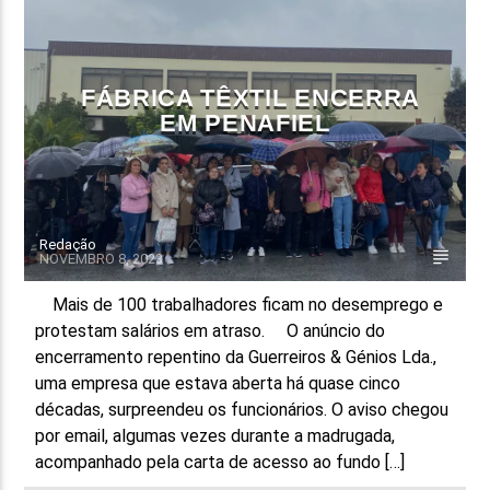
FAIXA ATUAL
TÍTULO
FÁBRICA TÊXTIL ENCERRA
ARTISTA
EM PENAFIEL
Redação
NOVEMBRO 8, 2023
ON FM
Mais de 100 trabalhadores ficam no desemprego e
protestam salários em atraso. O anúncio do
encerramento repentino da Guerreiros & Génios Lda.,
uma empresa que estava aberta há quase cinco
décadas, surpreendeu os funcionários. O aviso chegou
por email, algumas vezes durante a madrugada,
acompanhado pela carta de acesso ao fundo […]