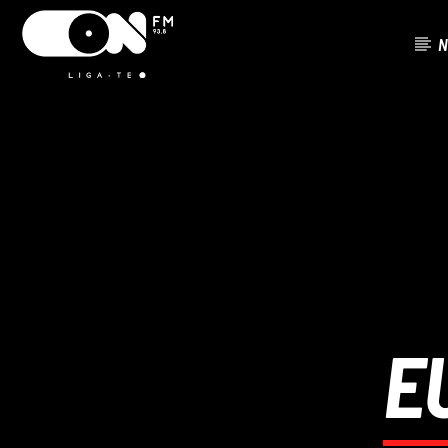
N
FAIXA ATU
ON FM
TÍTUL
LIGA-TE
ARTISTA
E