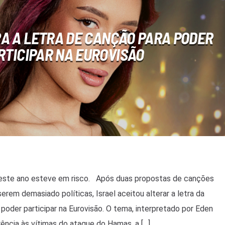
RA A LETRA DE CANÇÃO PARA PODER
RTICIPAR NA EUROVISÃO
deste ano esteve em risco. Após duas propostas de canções
erem demasiado políticas, Israel aceitou alterar a letra da
poder participar na Eurovisão. O tema, interpretado por Eden
rência às vítimas do ataque do Hamas, a […]