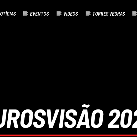
OTÍCIAS
EVENTOS
VÍDEOS
TORRES VEDRAS
AL
O
UROSVISÃO 20