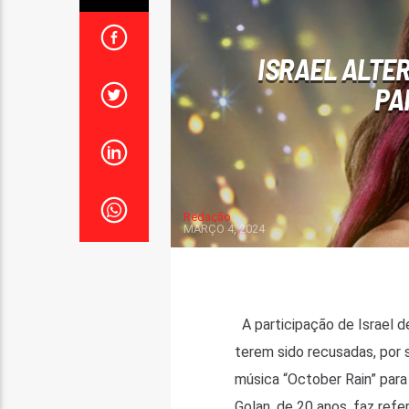
ISRAEL ALTE
PA
Redação
MARÇO 4, 2024
A participação de Israel 
terem sido recusadas, por s
música “October Rain” para 
Golan, de 20 anos, faz refe