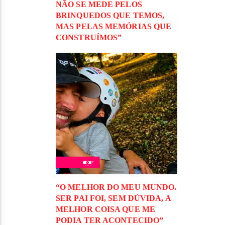
NÃO SE MEDE PELOS
BRINQUEDOS QUE TEMOS,
MAS PELAS MEMÓRIAS QUE
CONSTRUÍMOS”
“O MELHOR DO MEU MUNDO.
SER PAI FOI, SEM DÚVIDA, A
MELHOR COISA QUE ME
PODIA TER ACONTECIDO”