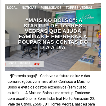
LOCAL
NOTÍCIAS
PUBLICIDADE
TORRES VEDRAS
“MAIS NO BOLSO”: A
STARTUP DE TORRES
VEDRAS QUE AJUDA
FAMÍLIAS E EMPRESAS A
POUPAR NAS CONTAS DO
DIA A DIA
Maria Francisca
OUTUBRO 10, 2025
*[Parceria paga]* Cada vez a fatura da luz e das
comunicações vem mais alta? Conhece a Mais no
Bolso e evita os gastos excessivos (sem custo
extra!) A Mais no Bolso, uma startup Torriense
com escritório na Zona Industrial Norte Armazém 22,
Vale de Canas, 2560-381 Torres Vedras, nasceu para