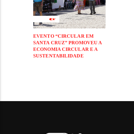
EVENTO “CIRCULAR EM
SANTA CRUZ” PROMOVEU A
ECONOMIA CIRCULAR E A
SUSTENTABILIDADE