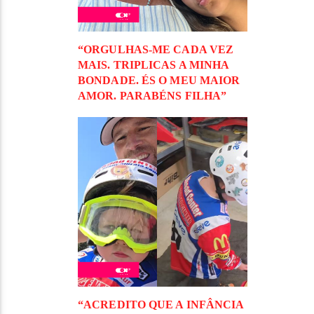
“ORGULHAS-ME CADA VEZ
MAIS. TRIPLICAS A MINHA
BONDADE. ÉS O MEU MAIOR
AMOR. PARABÉNS FILHA”
“ACREDITO QUE A INFÂNCIA