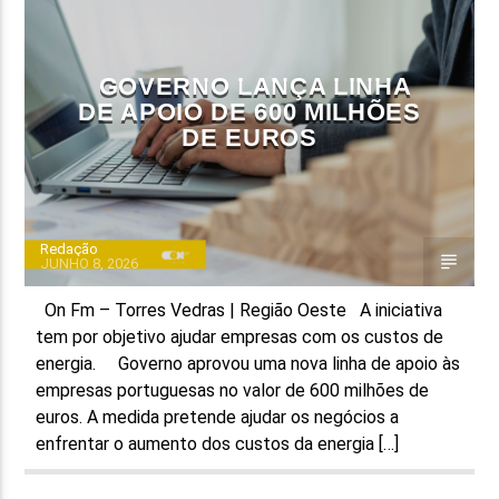
FAIXA ATUAL
TÍTULO
GOVERNO LANÇA LINHA
ARTISTA
DE APOIO DE 600 MILHÕES
DE EUROS
Redação
JUNHO 8, 2026
ON FM
On Fm – Torres Vedras | Região Oeste A iniciativa
tem por objetivo ajudar empresas com os custos de
energia. Governo aprovou uma nova linha de apoio às
empresas portuguesas no valor de 600 milhões de
euros. A medida pretende ajudar os negócios a
enfrentar o aumento dos custos da energia […]