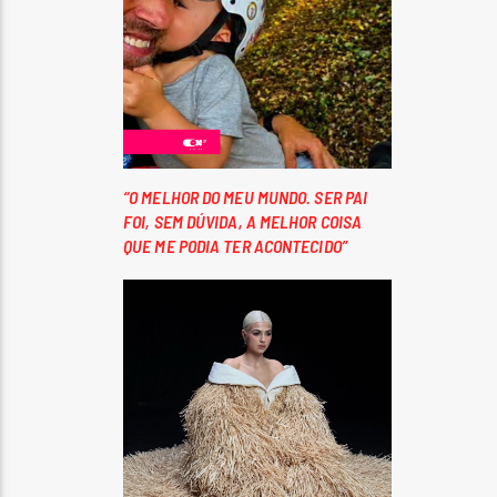
“O MELHOR DO MEU MUNDO. SER PAI
FOI, SEM DÚVIDA, A MELHOR COISA
QUE ME PODIA TER ACONTECIDO”