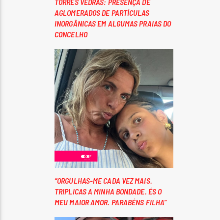
TORRES VEDRAS: PRESENÇA DE
AGLOMERADOS DE PARTÍCULAS
INORGÂNICAS EM ALGUMAS PRAIAS DO
CONCELHO
“ORGULHAS-ME CADA VEZ MAIS.
TRIPLICAS A MINHA BONDADE. ÉS O
MEU MAIOR AMOR. PARABÉNS FILHA”