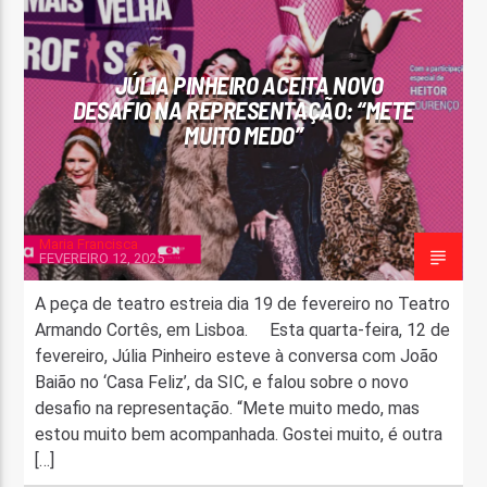
FAIXA ATUAL
TÍTULO
JÚLIA PINHEIRO ACEITA NOVO
ARTISTA
DESAFIO NA REPRESENTAÇÃO: “METE
MUITO MEDO”
Maria Francisca
FEVEREIRO 12, 2025
ON FM
A peça de teatro estreia dia 19 de fevereiro no Teatro
Armando Cortês, em Lisboa. Esta quarta-feira, 12 de
fevereiro, Júlia Pinheiro esteve à conversa com João
Baião no ‘Casa Feliz’, da SIC, e falou sobre o novo
desafio na representação. “Mete muito medo, mas
estou muito bem acompanhada. Gostei muito, é outra
[…]