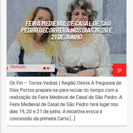
FAIXA ATUAL
TÍTULO
FEIRA MEDIEVAL DE CASAL DE SÃO
ARTISTA
PEDRO DECORRERÁ NOS DIAS 19, 20 E
21 DE JUNHO
Redação
JUNHO 7, 2026
ON FM
On Fm – Torres Vedras | Região Oeste A freguesia de
Dois Portos prepara-se para recuar no tempo com a
realização da Feira Medieval de Casal de São Pedro. A
Feira Medieval de Casal de São Pedro terá lugar nos
dias 19, 20 e 21 de junho. A iniciativa evoca a
concessão da primeira Carta […]