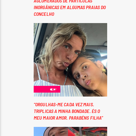
AGLOMERADOS DE PARTÍCULAS
INORGÂNICAS EM ALGUMAS PRAIAS DO
CONCELHO
“ORGULHAS-ME CADA VEZ MAIS.
TRIPLICAS A MINHA BONDADE. ÉS O
MEU MAIOR AMOR. PARABÉNS FILHA”