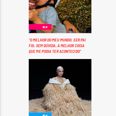
“O MELHOR DO MEU MUNDO. SER PAI
FOI, SEM DÚVIDA, A MELHOR COISA
QUE ME PODIA TER ACONTECIDO”