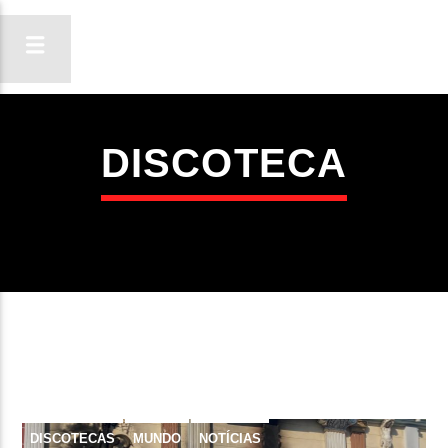
DISCOTECA
ON FM
LIGA-TE
DISCOTECAS
MUNDO
NOTÍCIAS