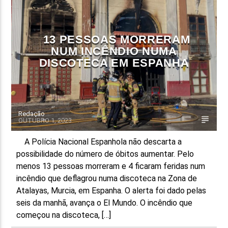
FAIXA ATUAL
TÍTULO
13 PESSOAS MORRERAM
ARTISTA
NUM INCÊNDIO NUMA
DISCOTECA EM ESPANHA
Redação
OUTUBRO 1, 2023
ON FM
A Polícia Nacional Espanhola não descarta a
possibilidade do número de óbitos aumentar. Pelo
menos 13 pessoas morreram e 4 ficaram feridas num
incêndio que deflagrou numa discoteca na Zona de
Atalayas, Murcia, em Espanha. O alerta foi dado pelas
seis da manhã, avança o El Mundo. O incêndio que
começou na discoteca, […]