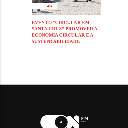
EVENTO “CIRCULAR EM
SANTA CRUZ” PROMOVEU A
ECONOMIA CIRCULAR E A
SUSTENTABILIDADE