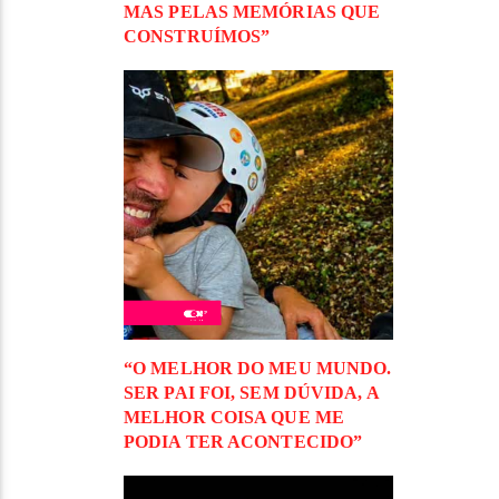
MAS PELAS MEMÓRIAS QUE
CONSTRUÍMOS”
“O MELHOR DO MEU MUNDO.
SER PAI FOI, SEM DÚVIDA, A
MELHOR COISA QUE ME
PODIA TER ACONTECIDO”