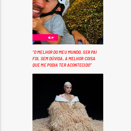
“O MELHOR DO MEU MUNDO. SER PAI
FOI, SEM DÚVIDA, A MELHOR COISA
QUE ME PODIA TER ACONTECIDO”