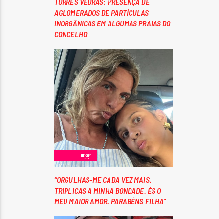
TORRES VEDRAS: PRESENÇA DE
AGLOMERADOS DE PARTÍCULAS
INORGÂNICAS EM ALGUMAS PRAIAS DO
CONCELHO
“ORGULHAS-ME CADA VEZ MAIS.
TRIPLICAS A MINHA BONDADE. ÉS O
MEU MAIOR AMOR. PARABÉNS FILHA”