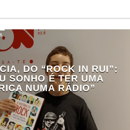
S
CIA, DO “ROCK IN RUI”:
U SONHO É TER UMA
RICA NUMA RÁDIO”