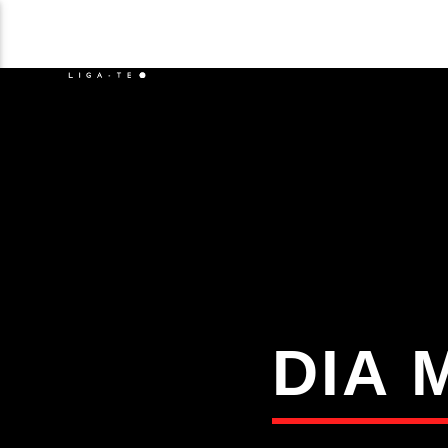
NOTÍCIAS
EVENTO
FAIXA 
ON FM
TÍT
LIGA-TE
ARTIS
DIA 