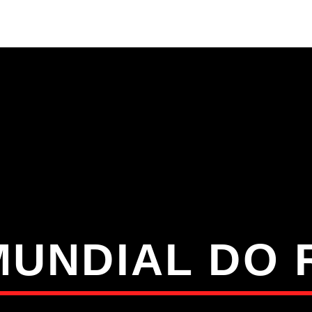
S
VÍDEOS
TORRES VEDRAS
CONT
ATUAL
ULO
TA
MUNDIAL DO