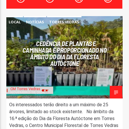
FAIXA ATUAL
TÍTULO
LOCAL
NOTÍCIAS
TORRES VEDRAS
ARTISTA
CEDÊNCIA DE PLANTAS E
CAMINHADA É PROPORCIONADO NO
ÂMBITO DO DIA DA FLORESTA
AUTÓCTONE
ON FM
CM Torres Vedras
NOVEMBRO 18, 2025
Os interessados terão direito a um máximo de 25
árvores, limitado ao stock existente. No âmbito da
16.ª edição do Dia da Floresta Autóctone em Torres
Vedras, o Centro Municipal Florestal de Torres Vedras