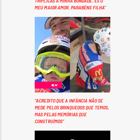
TRIPLICAS A MINHA BONDADE. ÉS O
MEU MAIOR AMOR. PARABÉNS FILHA”
“ACREDITO QUE A INFÂNCIA NÃO SE
MEDE PELOS BRINQUEDOS QUE TEMOS,
MAS PELAS MEMÓRIAS QUE
CONSTRUÍMOS”