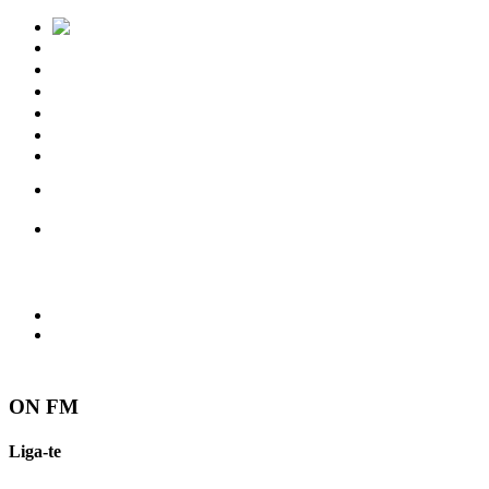
Notícias
Eventos
Vídeos
Torres Vedras
Contactos
ON FM
Liga-te