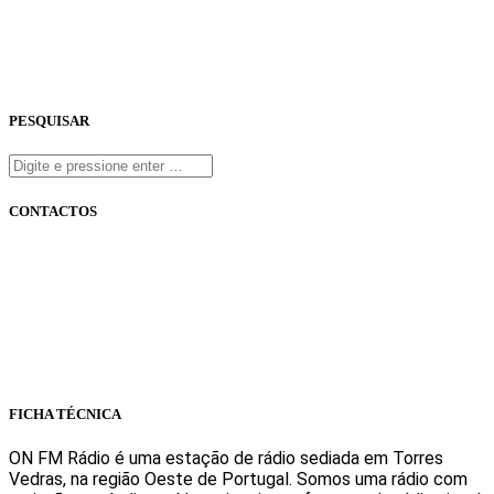
PESQUISAR
CONTACTOS
onfm.pt
261 322 318
geral@onfm.pt
Rua Ana Maria Bastos, Bloco 1, Lojas 7 e 8 - Torres Vedras
FICHA TÉCNICA
ON FM Rádio é uma estação de rádio sediada em Torres
Vedras, na região Oeste de Portugal. Somos uma rádio com