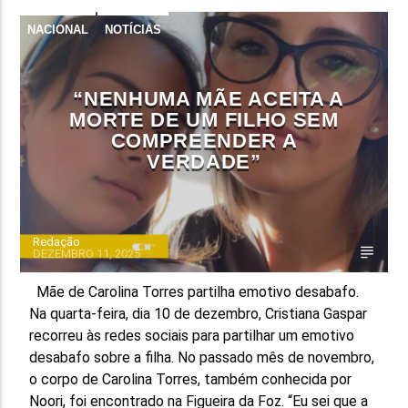
NACIONAL
NOTÍCIAS
FAIXA ATUAL
TÍTULO
ARTISTA
“NENHUMA MÃE ACEITA A
MORTE DE UM FILHO SEM
COMPREENDER A
VERDADE”
ON FM
Redação
DEZEMBRO 11, 2025
Mãe de Carolina Torres partilha emotivo desabafo.
Na quarta-feira, dia 10 de dezembro, Cristiana Gaspar
recorreu às redes sociais para partilhar um emotivo
desabafo sobre a filha. No passado mês de novembro,
o corpo de Carolina Torres, também conhecida por
Noori, foi encontrado na Figueira da Foz. “Eu sei que a