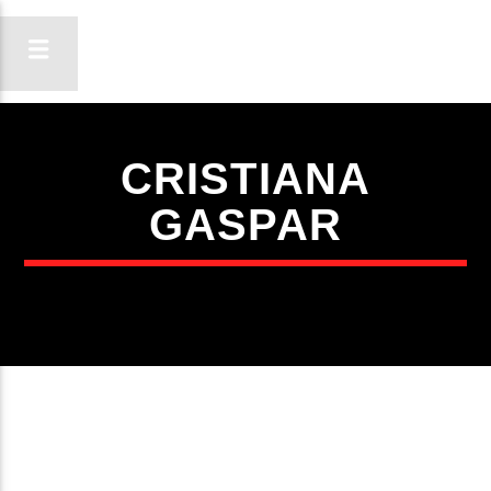
CRISTIANA
ON FM
GASPAR
LIGA-TE