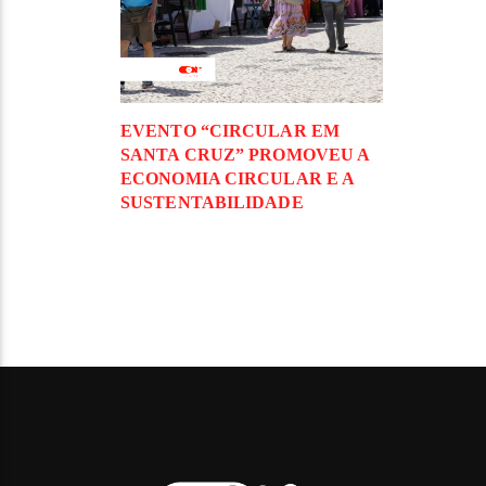
EVENTO “CIRCULAR EM
SANTA CRUZ” PROMOVEU A
ECONOMIA CIRCULAR E A
SUSTENTABILIDADE