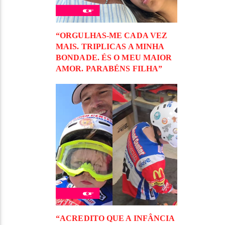
“ORGULHAS-ME CADA VEZ
MAIS. TRIPLICAS A MINHA
BONDADE. ÉS O MEU MAIOR
AMOR. PARABÉNS FILHA”
“ACREDITO QUE A INFÂNCIA