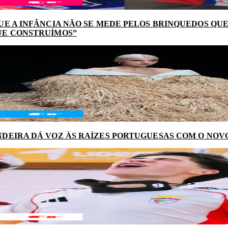
UE A INFÂNCIA NÃO SE MEDE PELOS BRINQUEDOS QUE
UE CONSTRUÍMOS”
DEIRA DÁ VOZ ÀS RAÍZES PORTUGUESAS COM O NOV