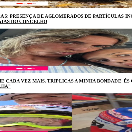
AS: PRESENÇA DE AGLOMERADOS DE PARTÍCULAS I
AIAS DO CONCELHO
E CADA VEZ MAIS. TRIPLICAS A MINHA BONDADE. ÉS
LHA”