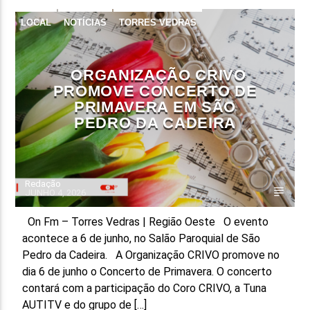
LOCAL
NOTÍCIAS
TORRES VEDRAS
FAIXA ATUAL
TÍTULO
ARTISTA
ORGANIZAÇÃO CRIVO
PROMOVE CONCERTO DE
PRIMAVERA EM SÃO
PEDRO DA CADEIRA
ON FM
Redação
JUNHO 4, 2026
On Fm – Torres Vedras | Região Oeste O evento
acontece a 6 de junho, no Salão Paroquial de São
Pedro da Cadeira. A Organização CRIVO promove no
dia 6 de junho o Concerto de Primavera. O concerto
contará com a participação do Coro CRIVO, a Tuna
AUTITV e do grupo de […]