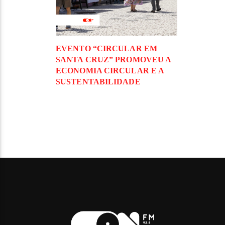
EVENTO “CIRCULAR EM
SANTA CRUZ” PROMOVEU A
ECONOMIA CIRCULAR E A
SUSTENTABILIDADE