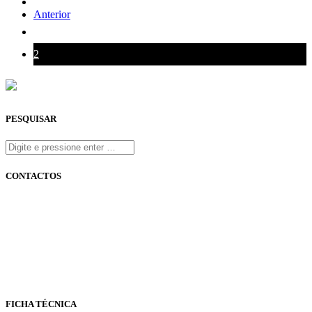
Anterior
1
2
PESQUISAR
CONTACTOS
onfm.pt
261 322 318
geral@onfm.pt
Rua Ana Maria Bastos, Bloco 1, Lojas 7 e 8 - Torres Vedras
FICHA TÉCNICA