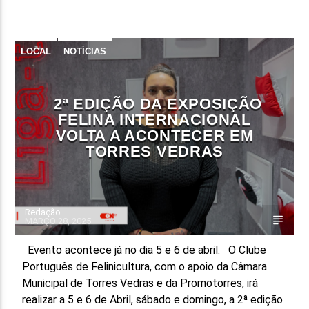
FAIXA ATUAL
TÍTULO
LOCAL
NOTÍCIAS
ARTISTA
2ª EDIÇÃO DA EXPOSIÇÃO
FELINA INTERNACIONAL
VOLTA A ACONTECER EM
TORRES VEDRAS
ON FM
Redação
MARÇO 28, 2025
Evento acontece já no dia 5 e 6 de abril. O Clube
Português de Felinicultura, com o apoio da Câmara
Municipal de Torres Vedras e da Promotorres, irá
realizar a 5 e 6 de Abril, sábado e domingo, a 2ª edição