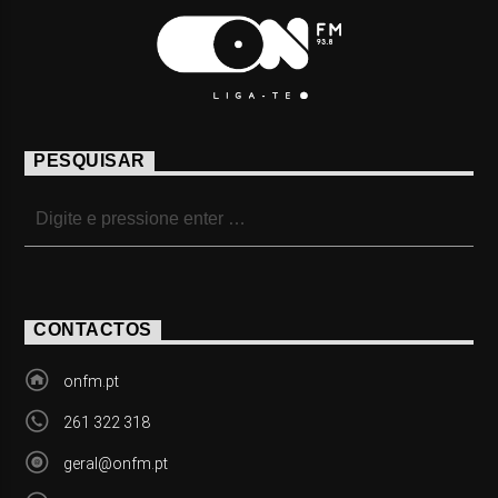
PESQUISAR
CONTACTOS
onfm.pt
261 322 318
geral@onfm.pt