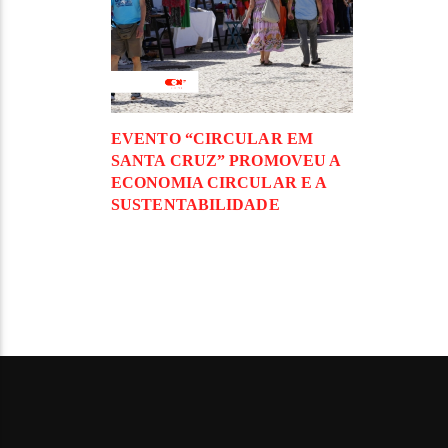
EVENTO “CIRCULAR EM
SANTA CRUZ” PROMOVEU A
ECONOMIA CIRCULAR E A
SUSTENTABILIDADE