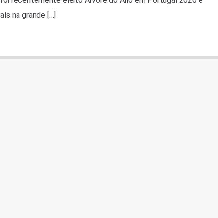
 foi recentemente eleito Árvore do Ano em Portugal 2026 e
aís na grande […]