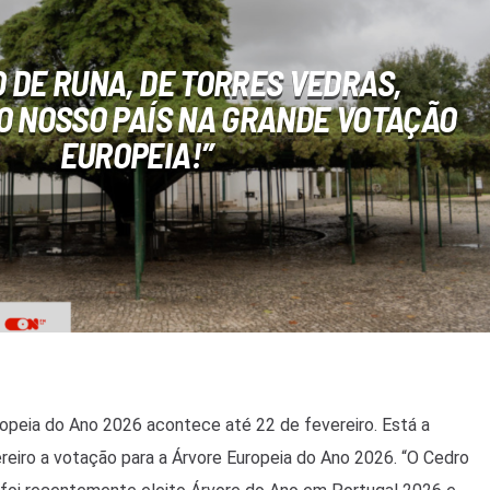
O DE RUNA, DE TORRES VEDRAS,
O NOSSO PAÍS NA GRANDE VOTAÇÃO
EUROPEIA!”
opeia do Ano 2026 acontece até 22 de fevereiro. Está a
ereiro a votação para a Árvore Europeia do Ano 2026. “O Cedro