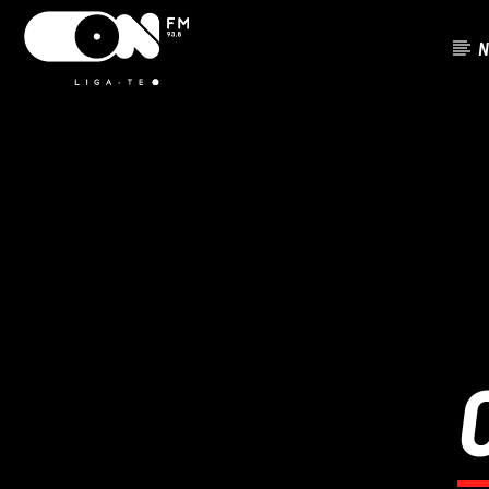
N
FAIXA ATU
ON FM
TÍTUL
LIGA-TE
ARTISTA