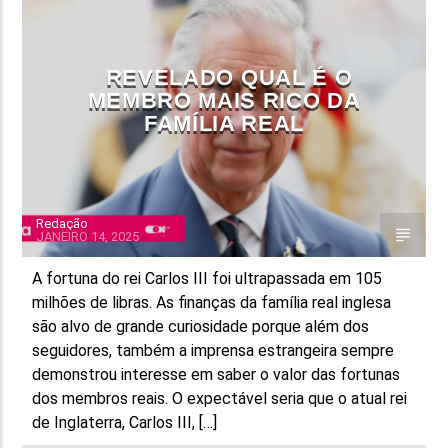
FAIXA ATUAL
TÍTULO
REVELADO QUAL É O
ARTISTA
MEMBRO MAIS RICO DA
FAMÍLIA REAL
Redação
JANEIRO 14, 2025
ON FM
A fortuna do rei Carlos III foi ultrapassada em 105
milhões de libras. As finanças da família real inglesa
são alvo de grande curiosidade porque além dos
seguidores, também a imprensa estrangeira sempre
demonstrou interesse em saber o valor das fortunas
dos membros reais. O expectável seria que o atual rei
de Inglaterra, Carlos III, […]