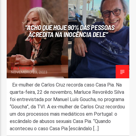
FAIXA ATUAL
TÍTULO
“ACHO QUE HOJE 90% DAS PESSOAS
ARTISTA
ACREDITA NA INOCÊNCIA DELE”
Inês Ferreira
NOVEMBRO 23, 2023
ON FM
Ex-mulher de Carlos Cruz recorda caso Casa Pia. Na
quarta-feira, 22 de novembro, Marluce Revorêdo Silva
foi entrevistada por Manuel Luís Goucha, no programa
“Goucha”, da TVI. A ex-mulher de Carlos Cruz recordou
um dos processos mais mediáticos em Portugal: o
escândalo de abusos sexuais Casa Pia. “Quando
aconteceu o caso Casa Pia [escândalo […]