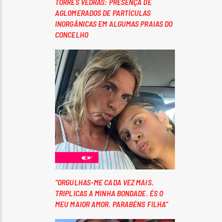
TORRES VEDRAS: PRESENÇA DE
AGLOMERADOS DE PARTÍCULAS
INORGÂNICAS EM ALGUMAS PRAIAS DO
CONCELHO
“ORGULHAS-ME CADA VEZ MAIS.
TRIPLICAS A MINHA BONDADE. ÉS O
MEU MAIOR AMOR. PARABÉNS FILHA”