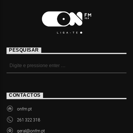
PESQUISAR
CONTACTOS
onfm.pt
261 322 318
geral@onfm.pt