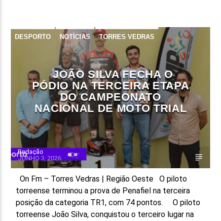
FAIXA ATUAL
TÍTULO
DESPORTO
NOTÍCIAS
TORRES VEDRAS
ARTISTA
JOÃO SILVA FECHA O
PÓDIO NA TERCEIRA ETAPA
DO CAMPEONATO
NACIONAL DE MOTO TRIAL
ON FM
Redação
JUNHO 3, 2026
On Fm – Torres Vedras | Região Oeste O piloto
torreense terminou a prova de Penafiel na terceira
posição da categoria TR1, com 74 pontos. O piloto
torreense João Silva, conquistou o terceiro lugar na