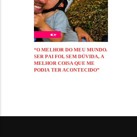
“O MELHOR DO MEU MUNDO.
SER PAI FOI, SEM DÚVIDA, A
MELHOR COISA QUE ME
PODIA TER ACONTECIDO”