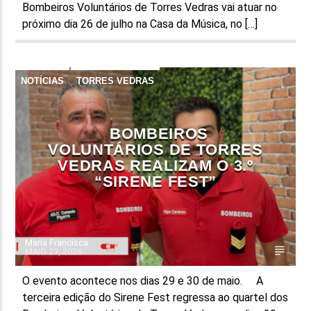
Bombeiros Voluntários de Torres Vedras vai atuar no
próximo dia 26 de julho na Casa da Música, no […]
NOTÍCIAS
TORRES VEDRAS
BOMBEIROS
VOLUNTÁRIOS DE TORRES
VEDRAS REALIZAM O 3.º
“SIRENE FEST”
Maria Francisca
MAIO 27, 2026
O evento acontece nos dias 29 e 30 de maio. A
terceira edição do Sirene Fest regressa ao quartel dos