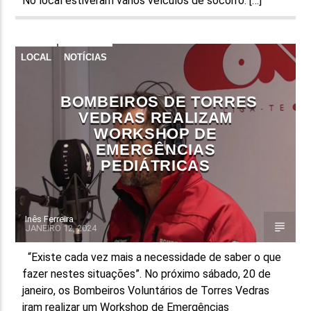
No local estiveram vários veículos de socorro. […]
LOCAL
NOTÍCIAS
BOMBEIROS DE TORRES
VEDRAS REALIZAM
WORKSHOP DE
EMERGÊNCIAS
PEDIÁTRICAS
Inês Ferreira
JANEIRO 12, 2024
“Existe cada vez mais a necessidade de saber o que
fazer nestes situações”. No próximo sábado, 20 de
janeiro, os Bombeiros Voluntários de Torres Vedras
iram realizar um Workshop de Emergências