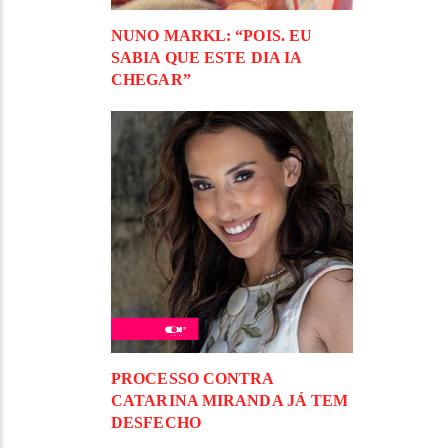
NUNO MARKL: “POIS. EU
SABIA QUE ESTE DIA IA
CHEGAR”
PROCESSO CONTRA
CATARINA MIRANDA JÁ TEM
DESFECHO