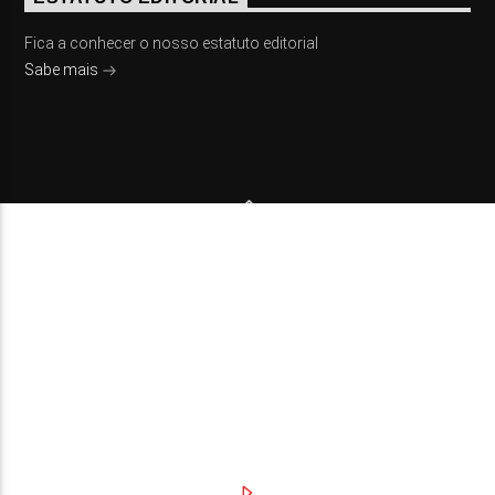
Fica a conhecer o nosso estatuto editorial
Sabe mais
© 2023 On Fm, Todos os direitos reservados. Por
Slingshot
NOTÍCIAS
EVENTOS
VÍDEOS
CONTACTOS