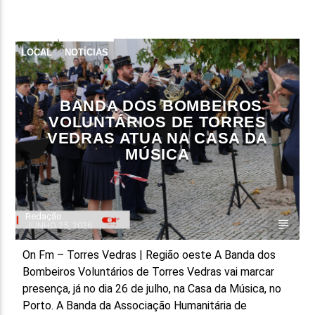
FAIXA ATUAL
TÍTULO
LOCAL
NOTÍCIAS
ARTISTA
BANDA DOS BOMBEIROS
VOLUNTÁRIOS DE TORRES
VEDRAS ATUA NA CASA DA
MÚSICA
ON FM
Redação
JUNHO 25, 2026
On Fm – Torres Vedras | Região oeste A Banda dos
Bombeiros Voluntários de Torres Vedras vai marcar
presença, já no dia 26 de julho, na Casa da Música, no
Porto. A Banda da Associação Humanitária de