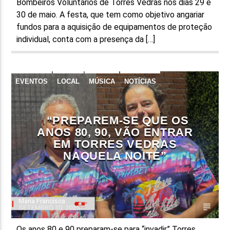
Bombeiros Voluntários de Torres Vedras nos dias 29 e
30 de maio. A festa, que tem como objetivo angariar
fundos para a aquisição de equipamentos de proteção
individual, conta com a presença da […]
EVENTOS
LOCAL
MÚSICA
NOTÍCIAS
TORRES VEDRAS
“PREPAREM-SE QUE OS
ANOS 80, 90, VÃO ENTRAR
EM TORRES VEDRAS
NAQUELA NOITE”
Maria Francisca
SETEMBRO 10, 2025
Os anos 80 e 90 preparam-se para “invadir” Torres