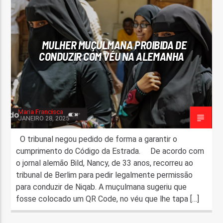
FAIXA ATUAL
TÍTULO
MULHER MUÇULMANA PROIBIDA DE
ARTISTA
CONDUZIR COM VÉU NA ALEMANHA
Maria Francisca
JANEIRO 28, 2025
ON FM
O tribunal negou pedido de forma a garantir o
cumprimento do Código da Estrada. De acordo com
o jornal alemão Bild, Nancy, de 33 anos, recorreu ao
tribunal de Berlim para pedir legalmente permissão
para conduzir de Niqab. A muçulmana sugeriu que
fosse colocado um QR Code, no véu que lhe tapa […]