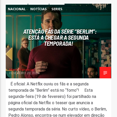
NACIONAL
NOTÍCIAS
SERIES
ATENÇÃO FÃS DA SÉRIE “BERLIM”:
ESTÁ A CHEGAR A SEGUNDA
TEMPORADA!
Maria Francisca
FEVEREIRO 20, 2024
É oficial: A Netflix ouviu os fãs e a segunda
temporada de “Berlim” está no “forno”! Esta
segunda-feira (19 de fevereiro) foi partilhado na
página oficial da Netflix o teaser que anuncia a
segunda temporada da séria. No curto vídeo, o Berlim,
Pedro Alonso, encontra-se num elevador em direção