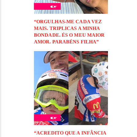
“ORGULHAS-ME CADA VEZ
MAIS. TRIPLICAS A MINHA
BONDADE. ÉS O MEU MAIOR
AMOR. PARABÉNS FILHA”
“ACREDITO QUE A INFÂNCIA