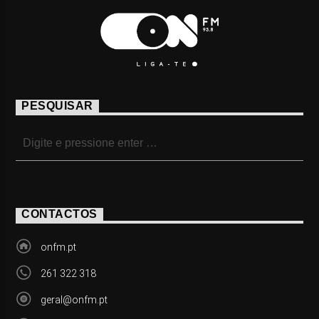
PESQUISAR
CONTACTOS
onfm.pt
261 322 318
geral@onfm.pt