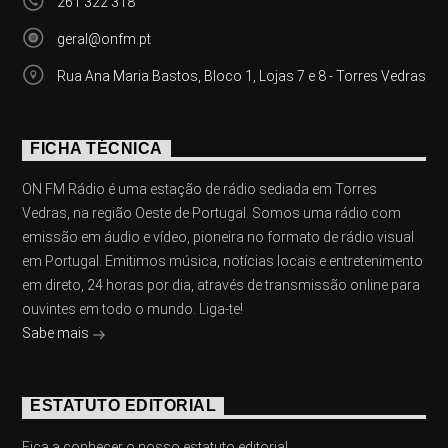
261 322 318
geral@onfm.pt
Rua Ana Maria Bastos, Bloco 1, Lojas 7 e 8 - Torres Vedras
FICHA TÉCNICA
ON FM Rádio é uma estação de rádio sediada em Torres
Vedras, na região Oeste de Portugal. Somos uma rádio com
emissão em áudio e vídeo, pioneira no formato de rádio visual
em Portugal. Emitimos música, notícias locais e entretenimento
em direto, 24 horas por dia, através de transmissão online para
ouvintes em todo o mundo. Liga-te!
Sabe mais
ESTATUTO EDITORIAL
Fica a conhecer o nosso estatuto editorial