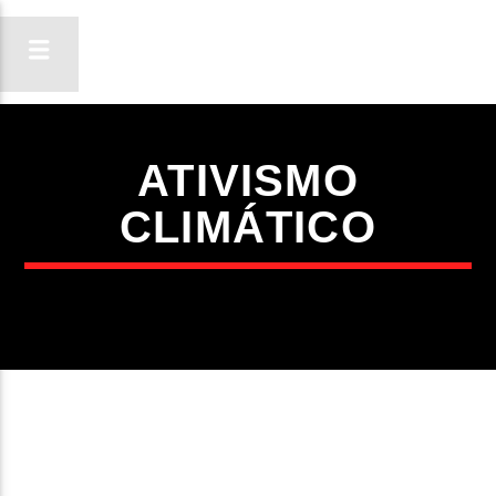
ATIVISMO
ON FM
CLIMÁTICO
LIGA-TE