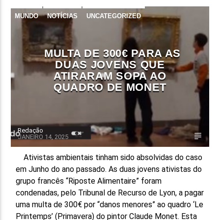
MUNDO
NOTÍCIAS
UNCATEGORIZED
FAIXA ATUAL
TÍTULO
ARTISTA
MULTA DE 300€ PARA AS
DUAS JOVENS QUE
ATIRARAM SOPA AO
QUADRO DE MONET
ON FM
Redação
JANEIRO 14, 2025
Ativistas ambientais tinham sido absolvidas do caso
em Junho do ano passado. As duas jovens ativistas do
grupo francês “Riposte Alimentaire” foram
condenadas, pelo Tribunal de Recurso de Lyon, a pagar
uma multa de 300€ por “danos menores” ao quadro ‘Le
Printemps’ (Primavera) do pintor Claude Monet. Esta