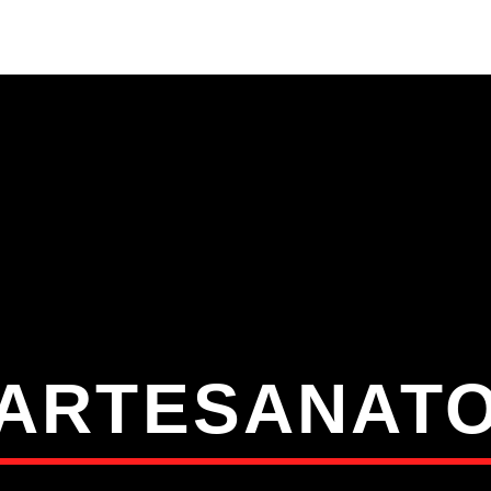
S
VÍDEOS
TORRES VEDRAS
CONT
ATUAL
ULO
TA
ARTESANAT