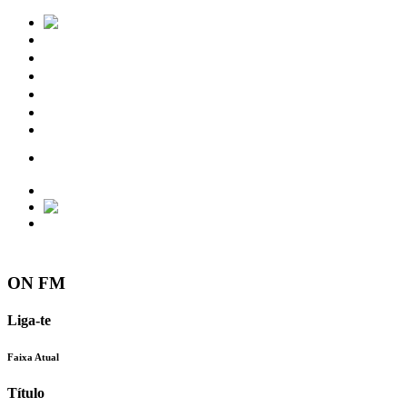
Notícias
Eventos
Vídeos
Torres Vedras
Contactos
ON FM
Liga-te
Faixa Atual
Título