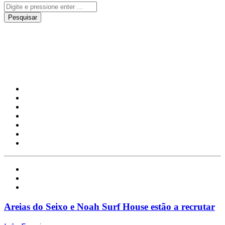
Areias do Seixo
Local
Notícias
Turismo
Areias do Seixo e Noah Surf House estão a recrutar