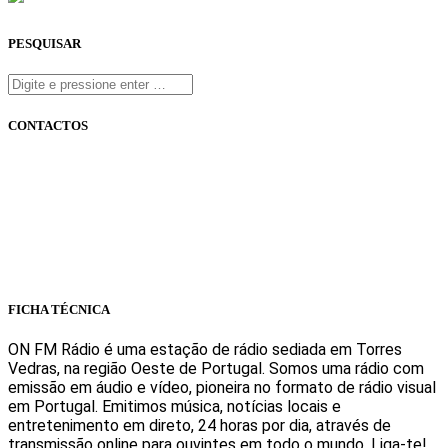
PESQUISAR
CONTACTOS
onfm.pt
261 322 318
geral@onfm.pt
Rua Ana Maria Bastos, Bloco 1, Lojas 7 e 8 - Torres Vedras
FICHA TÉCNICA
ON FM Rádio é uma estação de rádio sediada em Torres
Vedras, na região Oeste de Portugal. Somos uma rádio com
emissão em áudio e vídeo, pioneira no formato de rádio visual
em Portugal. Emitimos música, notícias locais e
entretenimento em direto, 24 horas por dia, através de
transmissão online para ouvintes em todo o mundo. Liga-te!