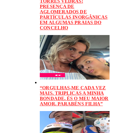
TORRES VEDRAS:
PRESENÇA DE
AGLOMERADOS DE
PARTÍCULAS INORGÂNICAS
EM ALGUMAS PRAIAS DO
CONCELHO
“ORGULHAS-ME CADA VEZ
MAIS. TRIPLICAS A MINHA
BONDADE. ÉS O MEU MAIOR
AMOR. PARABÉNS FILHA”