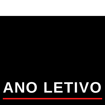
S
VÍDEOS
TORRES VEDRAS
CONT
ATUAL
ULO
TA
ANO LETIVO