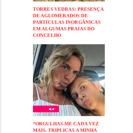
TORRES VEDRAS: PRESENÇA
DE AGLOMERADOS DE
PARTÍCULAS INORGÂNICAS
EM ALGUMAS PRAIAS DO
CONCELHO
“ORGULHAS-ME CADA VEZ
MAIS. TRIPLICAS A MINHA