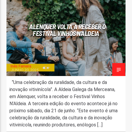
FAIXA ATUAL
TÍTULO
ALENQUER VOLTA A RECEBER O
ARTISTA
FESTIVAL VINHOS N’ALDEIA
Inês Ferreira
JUNHO 20, 2025
ON FM
“Uma celebração da ruralidade, da cultura e da
inovação vitivinícola”. A Aldeia Galega da Merceana,
em Alenquer, volta a receber o Festival Vinhos
N’Aldeia. A terceira edição do evento acontece já no
próximo sábado, dia 21 de junho. “Este evento é uma
celebração da ruralidade, da cultura e da inovação
vitivinícola, reunindo produtores, enólogos […]