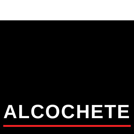
S
VÍDEOS
TORRES VEDRAS
CONT
ATUAL
ULO
TA
ALCOCHETE