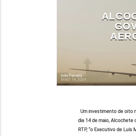
ALCOC
GOV
AER
Inês Ferreira
MAIO 14, 2024
Um investimento de oito mi
dia 14 de maio, Alcochete 
RTP, “o Executivo de Luís