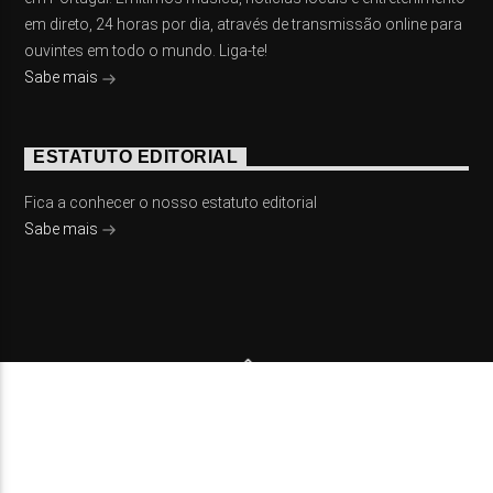
em direto, 24 horas por dia, através de transmissão online para
ouvintes em todo o mundo. Liga-te!
Sabe mais
ESTATUTO EDITORIAL
Fica a conhecer o nosso estatuto editorial
Sabe mais
© 2023 On Fm, Todos os direitos reservados. Por
Slingshot
NOTÍCIAS
EVENTOS
VÍDEOS
CONTACTOS