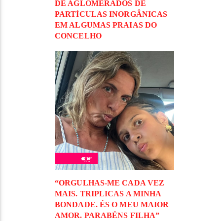
DE AGLOMERADOS DE
PARTÍCULAS INORGÂNICAS
EM ALGUMAS PRAIAS DO
CONCELHO
“ORGULHAS-ME CADA VEZ
MAIS. TRIPLICAS A MINHA
BONDADE. ÉS O MEU MAIOR
AMOR. PARABÉNS FILHA”