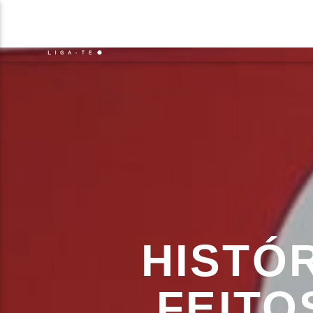
NOTÍCIAS
EVENTO
FAIXA 
ON FM
TÍT
LIGA-TE
ARTIS
HISTÓ
FEITO