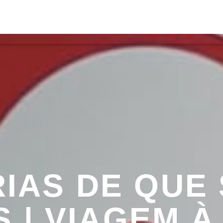
S
VÍDEOS
TORRES VEDRAS
CONT
ATUAL
ULO
TA
RIAS DE QUE
S | VIAGEM À