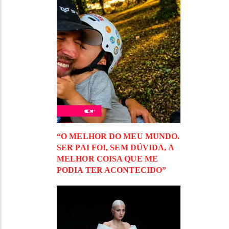
“O MELHOR DO MEU MUNDO.
SER PAI FOI, SEM DÚVIDA, A
MELHOR COISA QUE ME
PODIA TER ACONTECIDO”