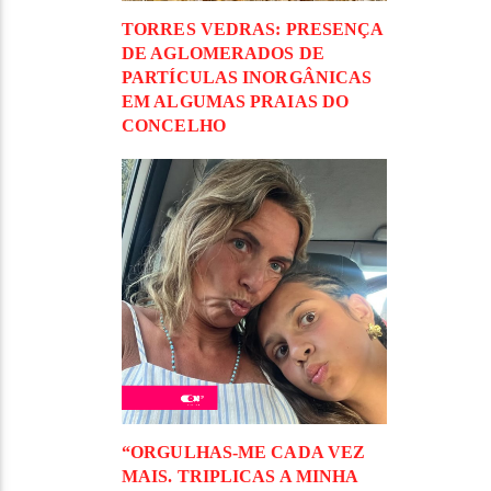
TORRES VEDRAS: PRESENÇA
DE AGLOMERADOS DE
PARTÍCULAS INORGÂNICAS
EM ALGUMAS PRAIAS DO
CONCELHO
“ORGULHAS-ME CADA VEZ
MAIS. TRIPLICAS A MINHA