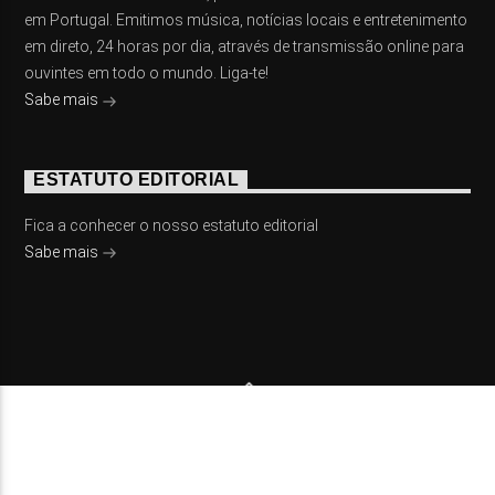
em Portugal. Emitimos música, notícias locais e entretenimento
em direto, 24 horas por dia, através de transmissão online para
ouvintes em todo o mundo. Liga-te!
Sabe mais
ESTATUTO EDITORIAL
Fica a conhecer o nosso estatuto editorial
Sabe mais
© 2023 On Fm, Todos os direitos reservados. Por
Slingshot
NOTÍCIAS
EVENTOS
VÍDEOS