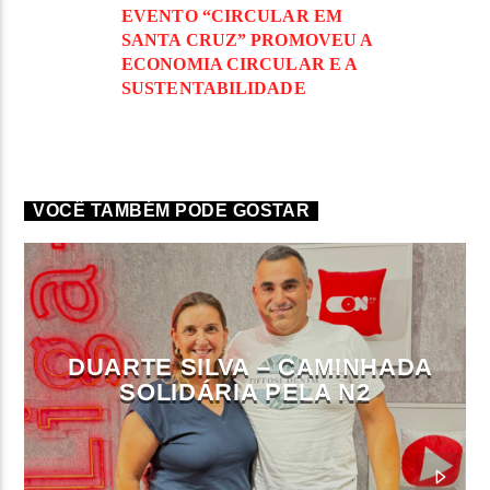
EVENTO “CIRCULAR EM
SANTA CRUZ” PROMOVEU A
ECONOMIA CIRCULAR E A
SUSTENTABILIDADE
VOCÊ TAMBÉM PODE GOSTAR
DUARTE SILVA – CAMINHADA
SOLIDÁRIA PELA N2