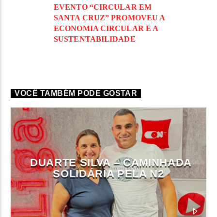
EVENTO “CIRCULAR EM
SANTA CRUZ” PROMOVEU A
ECONOMIA CIRCULAR E A
SUSTENTABILIDADE
VOCÊ TAMBÉM PODE GOSTAR
DUARTE SILVA – CAMINHADA
SOLIDÁRIA PELA N2