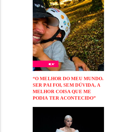
“O MELHOR DO MEU MUNDO.
SER PAI FOI, SEM DÚVIDA, A
MELHOR COISA QUE ME
PODIA TER ACONTECIDO”