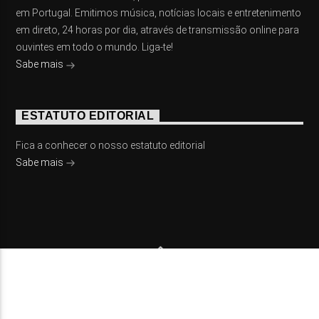
em Portugal. Emitimos música, notícias locais e entretenimento
em direto, 24 horas por dia, através de transmissão online para
ouvintes em todo o mundo. Liga-te!
Sabe mais
ESTATUTO EDITORIAL
Fica a conhecer o nosso estatuto editorial
Sabe mais
© 2023 On Fm, Todos os direitos reservados. Por
Slingshot
NOTÍCIAS
EVENTOS
VÍDEOS