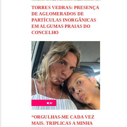
TORRES VEDRAS: PRESENÇA
DE AGLOMERADOS DE
PARTÍCULAS INORGÂNICAS
EM ALGUMAS PRAIAS DO
CONCELHO
“ORGULHAS-ME CADA VEZ
MAIS. TRIPLICAS A MINHA